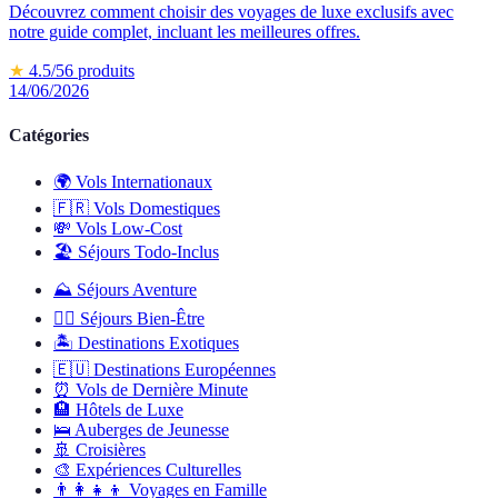
Découvrez comment choisir des voyages de luxe exclusifs avec
notre guide complet, incluant les meilleures offres.
★
4.5
/5
6
produits
14/06/2026
Catégories
🌍
Vols Internationaux
🇫🇷
Vols Domestiques
💸
Vols Low-Cost
🏖️
Séjours Todo-Inclus
⛰️
Séjours Aventure
🧖‍♀️
Séjours Bien-Être
🏝️
Destinations Exotiques
🇪🇺
Destinations Européennes
⏰
Vols de Dernière Minute
🏨
Hôtels de Luxe
🛌
Auberges de Jeunesse
🚢
Croisières
🎨
Expériences Culturelles
👨‍👩‍👧‍👦
Voyages en Famille