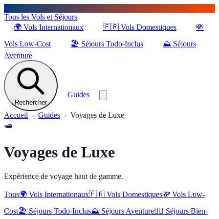
T
Tous les Vols et Séjours
🌍
Vols Internationaux
🇫🇷
Vols Domestiques
💸
Vols Low-Cost
🏖️
Séjours Todo-Inclus
⛰️
Séjours
Aventure
Guides
Rechercher
Accueil
Guides
Voyages de Luxe
🛥️
Voyages de Luxe
Expérience de voyage haut de gamme.
Tous
🌍
Vols Internationaux
🇫🇷
Vols Domestiques
💸
Vols Low-
Cost
🏖️
Séjours Todo-Inclus
⛰️
Séjours Aventure
🧖‍♀️
Séjours Bien-