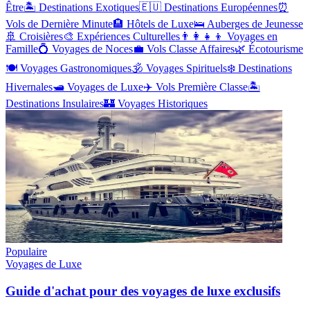
Être
🏝️
Destinations Exotiques
🇪🇺
Destinations Européennes
⏰
Vols de Dernière Minute
🏨
Hôtels de Luxe
🛌
Auberges de Jeunesse
🚢
Croisières
🎨
Expériences Culturelles
👨‍👩‍👧‍👦
Voyages en
Famille
💍
Voyages de Noces
💼
Vols Classe Affaires
🌿
Écotourisme
🍽️
Voyages Gastronomiques
🕉️
Voyages Spirituels
❄️
Destinations
Hivernales
🛥️
Voyages de Luxe
✈️
Vols Première Classe
🏝️
Destinations Insulaires
🏰
Voyages Historiques
Populaire
Voyages de Luxe
Guide d'achat pour des voyages de luxe exclusifs