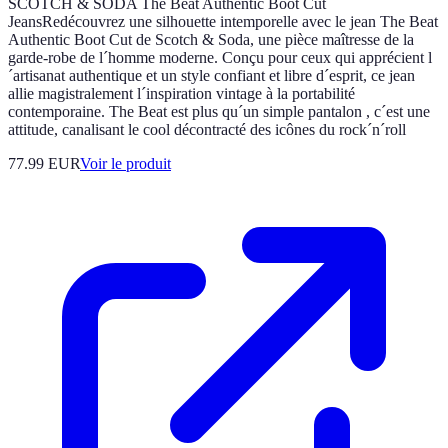
SCOTCH & SODA The Beat Authentic Boot Cut
JeansRedécouvrez une silhouette intemporelle avec le jean The Beat
Authentic Boot Cut de Scotch & Soda, une pièce maîtresse de la
garde-robe de l´homme moderne. Conçu pour ceux qui apprécient l
´artisanat authentique et un style confiant et libre d´esprit, ce jean
allie magistralement l´inspiration vintage à la portabilité
contemporaine. The Beat est plus qu´un simple pantalon , c´est une
attitude, canalisant le cool décontracté des icônes du rock´n´roll
77.99 EUR
Voir le produit