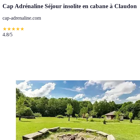
Cap Adrénaline Séjour insolite en cabane à Claudon
cap-adrenaline.com
★
★
★
★
★
4.8
/5