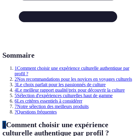
Sommaire
1
Comment choisir une expérience culturelle authentique par
profil ?
2
Nos recommandations pour les novices en voyages culturels
3
Le choix parfait pour les passionnés de culture
4
Le meilleur rapport qualité/prix pour découvrir la culture
5
Sélection d'expériences culturelles haut de gamme
6
Les critères essentiels à considérer
7
Notre sélection des meilleurs produits
?
Questions fréquentes
1
Comment choisir une expérience
culturelle authentique par profil ?