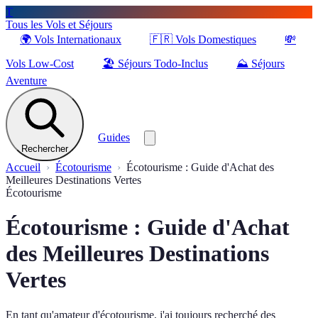
T
Tous les Vols et Séjours
🌍
Vols Internationaux
🇫🇷
Vols Domestiques
💸
Vols Low-Cost
🏖️
Séjours Todo-Inclus
⛰️
Séjours
Aventure
Guides
Rechercher
Accueil
Écotourisme
Écotourisme : Guide d'Achat des
Meilleures Destinations Vertes
Écotourisme
Écotourisme : Guide d'Achat
des Meilleures Destinations
Vertes
En tant qu'amateur d'écotourisme, j'ai toujours recherché des