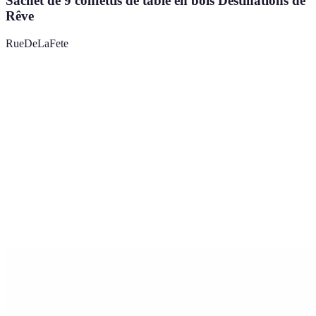
Sachet de 9 confettis de table en bois Destinations de
Rêve
RueDeLaFete