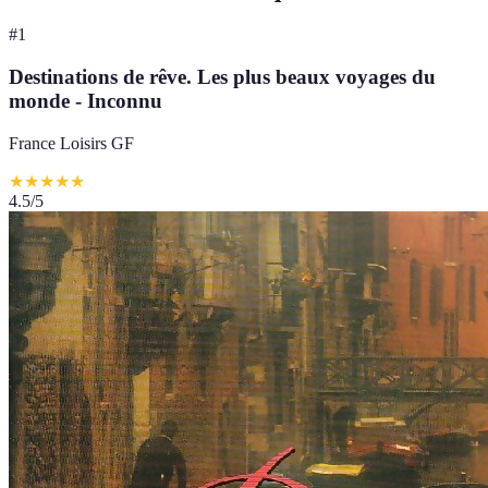
#
1
Destinations de rêve. Les plus beaux voyages du
monde - Inconnu
France Loisirs GF
★
★
★
★
★
4.5
/5