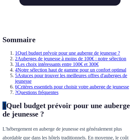
Sommaire
1
Quel budget prévoir pour une auberge de jeunesse ?
2
Auberges de jeunesse à moins de 100€ : notre sélection
3
Les choix intéressants entre 100€ et 300€
4
Notre sélection haut de gamme pour un confort optimal
5
Astuces pour trouver les meilleures offres d'auberges de
jeunesse
6
Critères essentiels pour choisir votre auberge de jeunesse
?
Questions fréquentes
1
Quel budget prévoir pour une auberge
de jeunesse ?
L'hébergement en auberge de jeunesse est généralement plus
abordable que dans les hôtels traditionnels. En moyenne, le coût